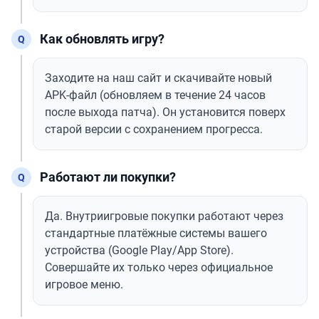
Как обновлять игру?
Q
Заходите на наш сайт и скачивайте новый
APK-файл (обновляем в течение 24 часов
после выхода патча). Он установится поверх
старой версии с сохранением прогресса.
Работают ли покупки?
Q
Да. Внутриигровые покупки работают через
стандартные платёжные системы вашего
устройства (Google Play/App Store).
Совершайте их только через официальное
игровое меню.