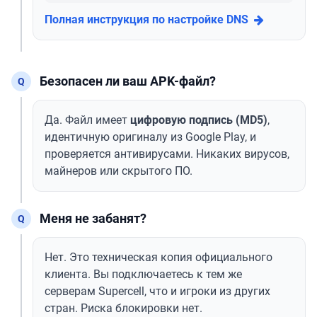
Полная инструкция по настройке DNS
Безопасен ли ваш APK-файл?
Q
Да. Файл имеет
цифровую подпись (MD5)
,
идентичную оригиналу из Google Play, и
проверяется антивирусами. Никаких вирусов,
майнеров или скрытого ПО.
Меня не забанят?
Q
Нет. Это техническая копия официального
клиента. Вы подключаетесь к тем же
серверам Supercell, что и игроки из других
стран. Риска блокировки нет.