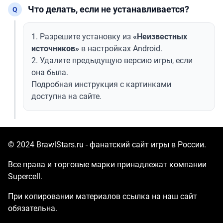
Что делать, если не устанавливается?
Q
1. Разрешите установку из
«Неизвестных
источников»
в настройках Android.
2. Удалите предыдущую версию игры, если
она была.
Подробная инструкция с картинками
доступна на сайте.
© 2024 BrawlStars.ru - фанатский сайт игры в России.
Все права и торговые марки принадлежат компании
Supercell.
При копировании материалов ссылка на наш сайт
обязательна.